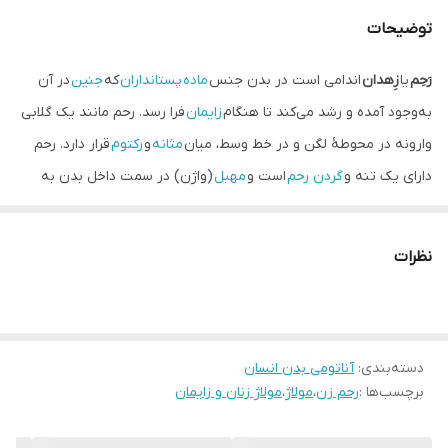
توضیحات
رَحِم
یا
زِهدان
اندامی است در بدن جنس
ماده
پستانداران
که
جنین
در آن
به‌وجود آمده و رشد می‌کند تا هنگام
زایمان
فرا رسد. رحم مانند یک گلابی
وارونه در محوطهٔ لگن و در خط وسط، میان
مثانه
و
رکتوم
قرار دارد. رحم
دارای یک تنه و
گردن رحم
است و
مهبل
(واژن) در سمت داخل بدن به
رحم متصل می‌شود. رحم دیواره‌های ضخیم عضلانی دارد. در حقیقت این
عضلات، قوی‌ترین عضلات بدن یک زن هستند. انقباض همین عضلات
نظرات
است که در هنگام زایمان بسیار شدید می‌شود و باعث خروج نوزاد و نیز
درد زایمان می‌گردد. وقتی‌که زنی حامله نیست رحم تنها حدود ۵ تا ۷
سانتی‌متر طول و ۵ سانتی‌متر عرض داشته و در حدود ۳۵ گرم وزن دارد
دسته‌بندی
:
آناتومی بدن انسان
اما پس از بارداری ابعاد و وزن رحم افزایش می‌یابد.
برچسب‌ها :
رحم زن
،
مولاژ
،
مولاژ زنان و زایمان
کارکرد رحم
نگهداری و تغذیهٔ جنین در حال رشد.