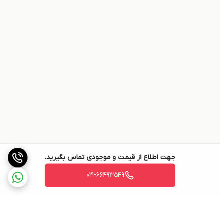
نگهداری جنین می‌شود. اگر لقاح صورت نگیرد، تخمک دفع شده و بافت
پوششی رحم ریزش می‌کند (
قاعدگی
). این فرایند به‌طور طبیعی در دوران
باروری جنسی گونه‌های پستانداران ماده رخ می‌دهد. چرخهٔ قاعدگی زنان
در دوران
بارداری
و
شیردهی
متوقف می‌شود. چرخهٔ قاعدگی از دوران
بلوغ
تا
زمان
یائسگی
ادامه می‌یابد. مدت خونریزی
قاعدگی
برای چندروز، معمولاً ۳-۵
روز طول می‌کشد، اما میان ۲-۸ روز نیز می‌تواند متغیر باشد. هر سیکل
قاعدگی به‌طور میانگین ۲۸ روز طول می‌کشد، یک سیکل قاعدگی طبیعی
میان ۲۱ تا ۳۵ روز متغیر است. حجم میانگین خونریزی در هر سیکل
ماهانهٔ قاعدگی ۳۵ میلی‌لیتر است.
جهت اطلاع از قیمت و موجودی تماس بگیرید.
021-66493549