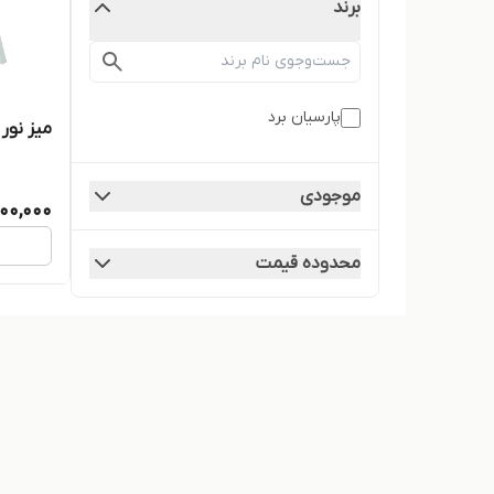
برند
پارسیان برد
میز نور م
موجودی
000,000
محدوده قیمت