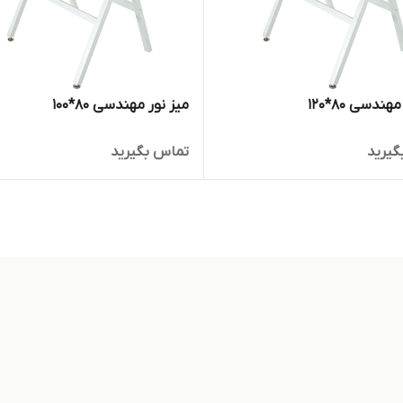
هندسی 80*120
میز نور مهندسی 80*100
گیرید
تماس بگیرید