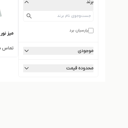
برند
پارسیان برد
میز نور م
تماس ب
موجودی
محدوده قیمت