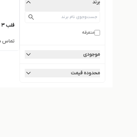
برند
قلب 3 برابر 5 قسمتی
متفرقه
تماس ب
موجودی
محدوده قیمت