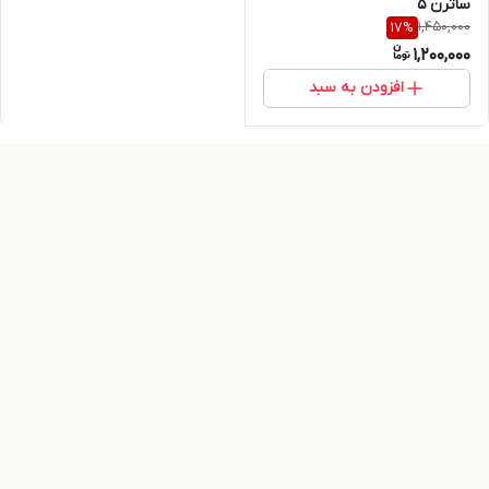
ساترن 5
1,450,000
17
%
1,200,000
افزودن به سبد