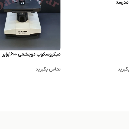
مدرسه
میکروسکوپ دوچشمی 1600برابر
گیرید
تماس بگیرید