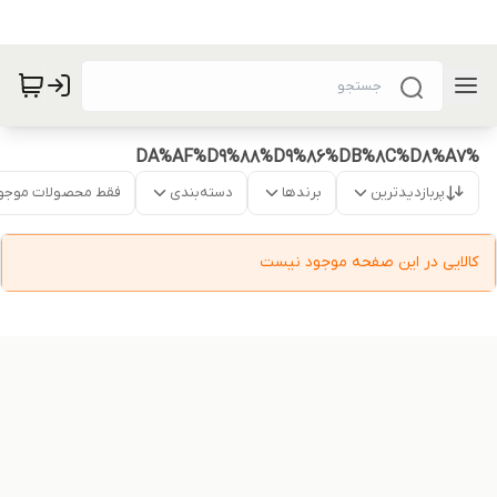
%DA%AF%D9%88%D9%86%DB%8C%D8%A7
پربازدیدترین
برندها
دسته‌بندی
فقط محصولات موجو
کالایی در این صفحه موجود نیست