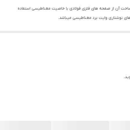
ساخت آن از صفحه هاى فلزى فولادى با خاصيت مغناطيسى استفاده
 هاى نوشتارى وايت برد مغناطيسى ميباشد.
ترين مواد اوليه داخلى وخارجى استفاده گرديده است
تابوها ميباشد كه ميبايستى از ورقهاى روغنى فلت با ضخامت مناسب
برد مغناطيسى ميباشد در ساخت وايت بردهاى شركت پارسيان برد از
ت برد استفاده شده است كه همين امر باعث مقاوت صفحهاى تابلو وايت
ل عمر بالا مناسبترين گزينه براى استفاده در مراكز آموزشى و پر
ید.
ومينيوم اج شده و آبكارى با طراحى زيبا وشكيل در ضخامتهاى
 چهار سانتيمتر ودر پشت تابلو ها به نسبت ابعاد از ام دى اف و ورقهاى
ال پيچ سر مته با قلاب هاى آويز كشويى جهت نصب آسان تابلو روى
ا ضربه گير در روى گوشه ها.
مانت وپنج سال خدمات پس از فروش ميباشد.