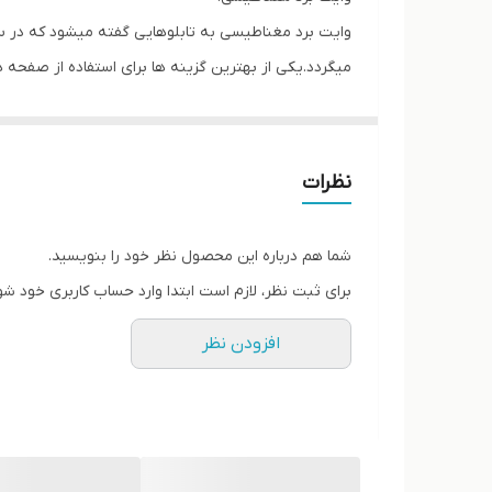
وايت برد مغناطيسى به تابلوهايى گفته ميشود كه در 
ميگردد.يكى از بهترين گزينه ها براى استفاده از صفحه
درساخت تابلوهاى مغناطيسى شركت پارسيان برد از مرغوب
مهمترين قسمت وايت بردهاى مغناطيسى صفحه اين نوع 
استفاده گردد تمامى تابلوهاى وايت برد شركت پارسيان 
نظرات
ورق فولاد روغنى با ضخامت ٠ / ٤ دهم ميليمتر با رنگ مخصوص وايت برد از نوع رنگ كوره اى سراميكى با خاصيت خود
گريزى به جهت استفاده از مواد نانو در تركيب رنگ واي
شما هم درباره این محصول نظر خود را بنویسید.
برد اين شركت ميباشد با پاک شوندگى و نوشتارى آسان وطو
برای ثبت نظر، لازم است ابتدا وارد حساب کاربری خود شو
كاربرد ميباشد زهوار وايت بردهاى اين شركت از جنس آل
افزودن نظر
متفاوت نسبت به ابعاد تابلو ميباشد از يک سانتيمتر الى
فولادى استفاده شده است با گوشه هاى يک دست با اتص
ديوار با بسته بندى از نوع نايلون حباب دار و شيرينگ ب
تمامى تابلو وايت برد هاى اين شركت داراى يک سال ض