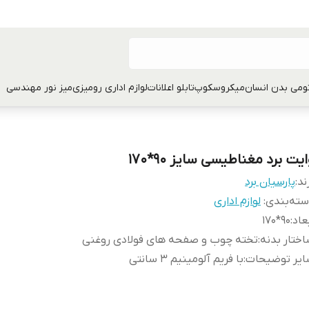
تومی بدن انسان
میکروسکوپ
تابلو اعلانات
لوازم اداری رومیزی
میز نور مهندسی
یت برد مغناطیسی سایز 90*170
ند:
پارسیان برد
ته‌بندی
:
لوازم اداری
عاد
:
90*170
ختار بدنه
:
تخته چوب و صفحه های فولادی روغنی
ایر توضیحات
:
با فریم آلومینیم 3 سانتی