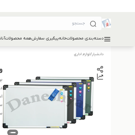
دسته‌بندی محصولات
خانه
پیگیری سفارش
همه محصولات
آنا
دانشیار
/
لوازم اداری
وا
بر
دس
اب
سا
س