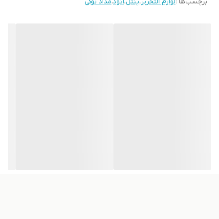
برچسب‌ها :
لوازم التحریر
،
پنتل
،
اتود
،
مداد نوکی