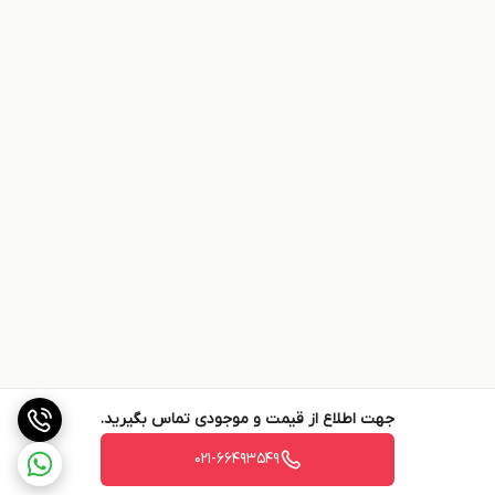
جهت اطلاع از قیمت و موجودی تماس بگیرید.
021-66493549