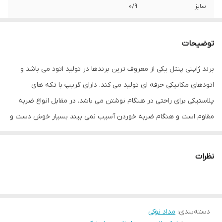
سایز
0/9
وزن
20 گرم
توضیحات
ابعاد
طول مداد 120 میلیمتر
برند ژاپنی پنتل یکی از معروف ترین برندها در تولید اتود می باشد و
اتودهای مکانیکی حرفه ای تولید می کند. دارای گریپ با تکه های
پلاستیکی برای راحتی در هنگام نوشتن می باشد. در مقابل انواع ضربه
مقاوم است و هنگام ضربه خوردن آسیب نمی بیند بسیار خوش دست و
سبک می باشد. در قسمت نوک دارای گاه می باشد و گزینه مناسبی برای
مهندسین و طراحان حرفه ای می باشد.
نظرات
دسته‌بندی
:
مداد نوکی