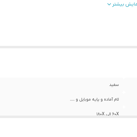
ده سنی
:
6 سال به بالا
مایش بیشتر
سفید
لام آماده و پایه موبایل و .....
60X الی 180X
از جنس پلاستیک مقاوم