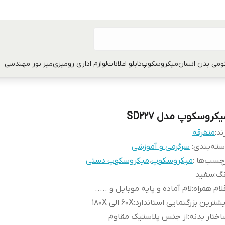
تومی بدن انسان
میکروسکوپ
تابلو اعلانات
لوازم اداری رومیزی
میز نور مهندسی
کروسکوپ مدل SD227
ند:
متفرقه
ته‌بندی
:
سرگرمی و آموزشی
چسب‌ها :
میکروسکوپ
،
میکروسکوپ دستی
نگ
:
سفید
لام همراه
:
لام آماده و پایه موبایل و .....
شترین بزرگنمایی استاندارد
:
60X الی 180X
ختار بدنه
:
از جنس پلاستیک مقاوم