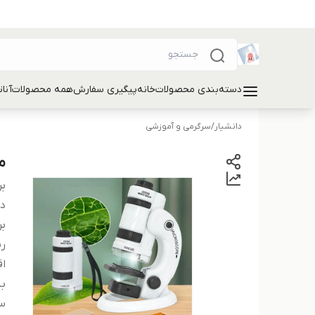
دسته‌بندی محصولات
خانه
پیگیری سفارش
همه محصولات
آنا
دانشیار
/
سرگرمی و آموزشی
می
بر
دس
بر
ر
اق
بی
سا